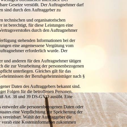
bare Gesetze verstößt. Der Auftragnehmer darf
en sind durch den Auftraggeber zu
en technischen und organisatorischen
st berechtigt, für diese Leistungen eine
 Vertragsverstoßes durch den Auftragnehmer
Verfügung stehenden Informationen bei der
eistungen eine angemessene Vergütung vom
Auftragnehmer erforderlich wurde. Der
ter und anderen für den Auftragnehmer tätigen
sich die zur Verarbeitung der personenbezogenen
licht unterliegen. Gleiches gilt für das
Geheimnissen der Berufsgeheimnisträger nach §
gener Daten des Auftraggebers bekannt sind.
ger Folgen für die betroffenen Personen.
gemäß Art. 38 und 39 DS-GVO ausübt. Eine
rs entweder alle personenbezogenen Daten oder
taates eine Verpflichtung zur Speicherung der
 vereinbart. Wählt der Auftraggeber die
r vorab eine Kosteninformation zukommen