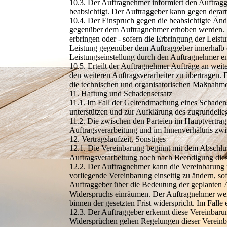
10.3. Der Auftragnehmer informiert den Auftragg
beabsichtigt. Der Auftraggeber kann gegen dera
10.4. Der Einspruch gegen die beabsichtigte Än
gegenüber dem Auftragnehmer erhoben werden. Im
erbringen oder - sofern die Erbringung der Leist
Leistung gegenüber dem Auftraggeber innerhalb e
Leistungseinstellung durch den Auftragnehmer entf
10.5. Erteilt der Auftragnehmer Aufträge an weite
den weiteren Auftragsverarbeiter zu übertragen. 
die technischen und organisatorischen Maßnahme
11. Haftung und Schadensersatz
11.1. Im Fall der Geltendmachung eines Schadens
unterstützen und zur Aufklärung des zugrundelie
11.2. Die zwischen den Parteien im Hauptvertrag
Auftragsverarbeitung und im Innenverhältnis zwi
12. Vertragslaufzeit, Sonstiges
12.1. Die Vereinbarung beginnt mit dem Abschlus
Auftragsverarbeitung noch nach Beendigung diese
12.2. Der Auftragnehmer kann die Vereinbarung n
vorliegende Vereinbarung einseitig zu ändern, s
Auftraggeber über die Bedeutung der geplanten 
Widerspruchs einräumen. Der Auftragnehmer wei
binnen der gesetzten Frist widerspricht. Im Fall
12.3. Der Auftraggeber erkennt diese Vereinbaru
Widersprüchen gehen Regelungen dieser Vereinbar