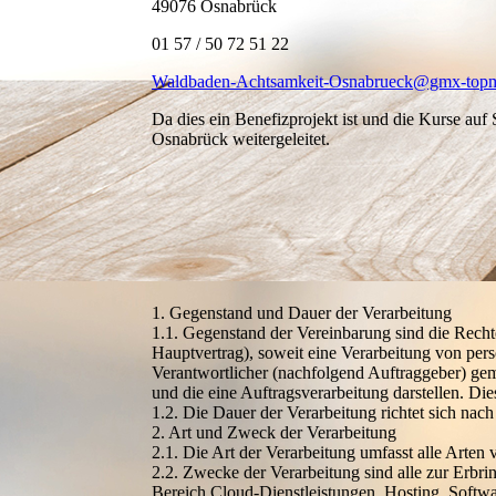
49076 Osnabrück
01 57 / 50 72 51 22
Waldbaden-Achtsamkeit-Osnabrueck@gmx-topm
Da dies ein Benefizprojekt ist und die Kurse a
Osnabrück weitergeleitet.
1. Gegenstand und Dauer der Verarbeitung
1.1. Gegenstand der Vereinbarung sind die Rech
Hauptvertrag), soweit eine Verarbeitung von p
Verantwortlicher (nachfolgend Auftraggeber) gem
und die eine Auftragsverarbeitung darstellen. Die
1.2. Die Dauer der Verarbeitung richtet sich na
2. Art und Zweck der Verarbeitung
2.1. Die Art der Verarbeitung umfasst alle Arte
2.2. Zwecke der Verarbeitung sind alle zur Erbr
Bereich Cloud-Dienstleistungen, Hosting, Softwa