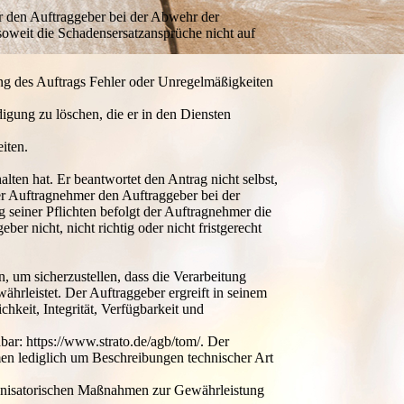
r den Auftraggeber bei der Abwehr der
oweit die Schadensersatzansprüche nicht auf
ng des Auftrags Fehler oder Unregelmäßigkeiten
igung zu löschen, die er in den Diensten
iten.
lten hat. Er beantwortet den Antrag nicht selbst,
der Auftragnehmer den Auftraggeber bei der
 seiner Pflichten befolgt der Auftragnehmer die
r nicht, nicht richtig oder nicht fristgerecht
 um sicherzustellen, dass die Verarbeitung
rleistet. Der Auftraggeber ergreift in seinem
eit, Integrität, Verfügbarkeit und
ar: https://www.strato.de/agb/tom/. Der
men lediglich um Beschreibungen technischer Art
ganisatorischen Maßnahmen zur Gewährleistung