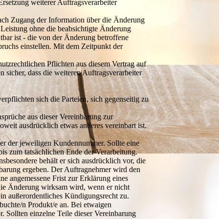
rsetzung weiterer Auftragsverarbeiter
nach Zugang der Information über die Änderung
Leistung ohne die beabsichtigte Änderung
bar ist - die von der Änderung betroffene
ruchs einstellen. Mit dem Zeitpunkt der
hutzrechtlichen Pflichten aus diesem Vertrag auf
 sicher, dass die weiteren Auftragsverarbeiter
flichten sich die Parteien, sich gegenseitig zu
nsprüche aus dieser Vereinbarung zur
eit ausdrücklich etwas anderes vereinbart ist.
ter der jeweiligen Kundennummer. Sollte eine
bis zum tatsächlichen Ende der Verarbeitung.
besondere behält er sich ausdrücklich vor, die
inbarung ergeben. Der Auftragnehmer wird den
ne angemessene Frist zur Erklärung eines
die Änderung wirksam wird, wenn er nicht
ein außerordentliches Kündigungsrecht zu.
ebuchte/n Produkt/e an. Bei etwaigen
 Sollten einzelne Teile dieser Vereinbarung