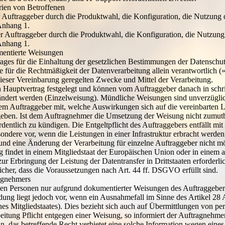
rien von Betroffenen
er Auftraggeber durch die Produktwahl, die Konfiguration, die Nutzung
Anhang 1.
r Auftraggeber durch die Produktwahl, die Konfiguration, die Nutzung
Anhang 1.
umentierte Weisungen
rages für die Einhaltung der gesetzlichen Bestimmungen der Datenschut
für die Rechtmäßigkeit der Datenverarbeitung allein verantwortlich (»
ieser Vereinbarung geregelten Zwecke und Mittel der Verarbeitung.
Hauptvertrag festgelegt und können vom Auftraggeber danach in schrif
dert werden (Einzelweisung). Mündliche Weisungen sind unverzüglich s
m Auftraggeber mit, welche Auswirkungen sich auf die vereinbarten L
ben. Ist dem Auftragnehmer die Umsetzung der Weisung nicht zumutbar
entlich zu kündigen. Die Entgeltpflicht des Auftraggebers entfällt mit
ondere vor, wenn die Leistungen in einer Infrastruktur erbracht werde
und eine Änderung der Verarbeitung für einzelne Auftraggeber nicht mög
ung findet in einem Mitgliedstaat der Europäischen Union oder in eine
ur Erbringung der Leistung der Datentransfer in Drittstaaten erforderlic
 sicher, dass die Voraussetzungen nach Art. 44 ff. DSGVO erfüllt sind.
ragnehmers
nen Personen nur aufgrund dokumentierter Weisungen des Auftraggebe
dung liegt jedoch vor, wenn ein Ausnahmefall im Sinne des Artikel 2
s Mitgliedstaates). Dies bezieht sich auch auf Übermittlungen von pe
beitung Pflicht entgegen einer Weisung, so informiert der Auftragnehme
n, das betreffende Recht verbietet eine solche Information wegen eines 