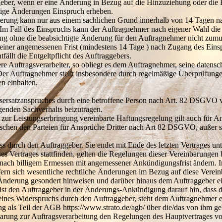
eber, wenn er eine Änderung in Bezug auf die Hinzuziehung oder die E
rtige Änderungen Einspruch erheben.
derung kann nur aus einem sachlichen Grund innerhalb von 14 Tagen 
 Fall des Einspruchs kann der Auftragnehmer nach eigener Wahl die 
ung ohne die beabsichtigte Änderung für den Auftragnehmer nicht zumut
iner angemessenen Frist (mindestens 14 Tage ) nach Zugang des Einsp
ällt die Entgeltpflicht des Auftraggebers.
re Auftragsverarbeiter, so obliegt es dem Auftragnehmer, seine datensc
Der Auftragnehmer stellt insbesondere durch regelmäßige Überprüfungen
n einhalten.
ersatzanspruches durch eine betroffene Person nach Art. 82 DSGVO verp
genden Sachverhalts beizutragen.
 zur Leistungserbringung vereinbarte Haftungsregelung gilt auch für A
schen den Parteien für Ansprüche Dritter nach Art 82 DSGVO, außer sow
s durch den Auftraggeber. Sie endet mit Ende des letzten Vertrages un
s Vertrages stattfinden, gelten die Regelungen dieser Vereinbarungen 
ach billigem Ermessen mit angemessener Ankündigungsfrist ändern. Ins
ofern sich wesentliche rechtliche Änderungen im Bezug auf diese Vere
Änderung gesondert hinweisen und darüber hinaus dem Auftraggeber ei
st den Auftraggeber in der Änderungs-Ankündigung darauf hin, dass 
e eines Widerspruchs durch den Auftraggeber, steht dem Auftragnehmer 
ng als Teil der AGB https://www.strato.de/agb/ über die/das von ihm g
ung zur Auftragsverarbeitung den Regelungen des Hauptvertrages vor.