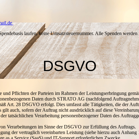
ail.de
uf Spendebasis laufen, keine Umsatzsteuernummer. Alle Spenden werden
DSGVO
te und Pflichten der Parteien im Rahmen der Leistungserbringung ge
ersonenbezogenen Daten durch STRATO AG (nachfolgend Auftragnehmer)
äß Art. 28 DSGVO erfolgt. Dies umfasst alle Tätigkeiten, die der Auft
s gilt auch, sofern der Auftrag nicht ausdrücklich auf diese Vereinbaru
ch der tatsächlichen Verarbeitung personenbezogener Daten des Auftrag
n von Verarbeitungen im Sinne der DSGVO zur Erfüllung des Auftrags.
ingung der vertraglich vereinbarten Leistung (siehe hierzu auch Anhang
re as a Service (SaaS) und IT-Support erforderlichen Zwecke.