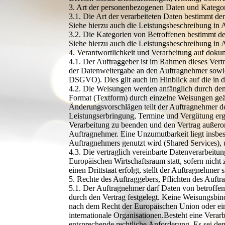
3. Art der personenbezogenen Daten und Katego
3.1. Die Art der verarbeiteten Daten bestimmt d
Siehe hierzu auch die Leistungsbeschreibung in 
3.2. Die Kategorien von Betroffenen bestimmt de
Siehe hierzu auch die Leistungsbeschreibung in 
4. Verantwortlichkeit und Verarbeitung auf dok
4.1. Der Auftraggeber ist im Rahmen dieses Vert
der Datenweitergabe an den Auftragnehmer sowie 
DSGVO). Dies gilt auch im Hinblick auf die in d
4.2. Die Weisungen werden anfänglich durch den 
Format (Textform) durch einzelne Weisungen geän
Änderungsvorschlägen teilt der Auftragnehmer de
Leistungserbringung, Termine und Vergütung erge
Verarbeitung zu beenden und den Vertrag außerord
Auftragnehmer. Eine Unzumutbarkeit liegt insbes
Auftragnehmers genutzt wird (Shared Services), 
4.3. Die vertraglich vereinbarte Datenverarbeit
Europäischen Wirtschaftsraum statt, sofern nicht z
einen Drittstaat erfolgt, stellt der Auftragnehmer
5. Rechte des Auftraggebers, Pflichten des Auft
5.1. Der Auftragnehmer darf Daten von betroffe
durch den Vertrag festgelegt. Keine Weisungsbin
nach dem Recht der Europäischen Union oder eine
internationale Organisationen.Besteht eine Verar
entsprechende rechtliche Anforderung. Es sei den