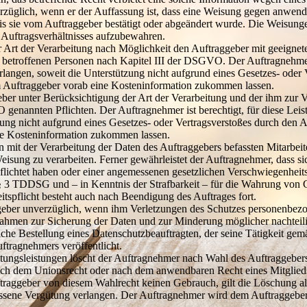
rzüglich, wenn er der Auffassung ist, dass eine Weisung gegen anwend
is sie vom Auftraggeber bestätigt oder abgeändert wurde. Die Weisung
 Auftragsverhältnisses aufzubewahren.
r Art der Verarbeitung nach Möglichkeit den Auftraggeber mit geeignet
etroffenen Personen nach Kapitel III der DSGVO. Der Auftragnehmer i
angen, soweit die Unterstützung nicht aufgrund eines Gesetzes- oder
m Auftraggeber vorab eine Kosteninformation zukommen lassen.
eber unter Berücksichtigung der Art der Verarbeitung und der ihm zur 
 genannten Pflichten. Der Auftragnehmer ist berechtigt, für diese L
zung nicht aufgrund eines Gesetzes- oder Vertragsverstoßes durch den 
e Kosteninformation zukommen lassen.
n mit der Verarbeitung der Daten des Auftraggebers befassten Mitarbei
Weisung zu verarbeiten. Ferner gewährleistet der Auftragnehmer, dass 
lichtet haben oder einer angemessenen gesetzlichen Verschwiegenheitspf
 3 TDDSG und – in Kenntnis der Strafbarkeit – für die Wahrung von 
tspflicht besteht auch nach Beendigung des Auftrages fort.
ggeber unverzüglich, wenn ihm Verletzungen des Schutzes personenbezo
nahmen zur Sicherung der Daten und zur Minderung möglicher nachteili
tliche Bestellung eines Datenschutzbeauftragten, der seine Tätigkeit 
ftragnehmers veröffentlicht.
itungsleistungen löscht der Auftragnehmer nach Wahl des Auftraggebe
nach dem Unionsrecht oder nach dem anwendbaren Recht eines Mitglieds
aggeber von diesem Wahlrecht keinen Gebrauch, gilt die Löschung als
ssene Vergütung verlangen. Der Auftragnehmer wird dem Auftraggebe