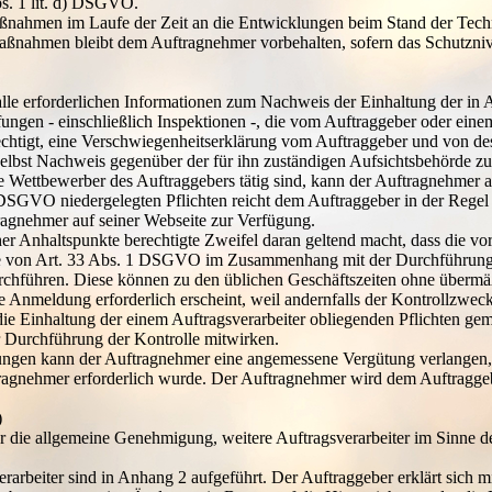
bs. 1 lit. d) DSGVO.
aßnahmen im Laufe der Zeit an die Entwicklungen beim Stand der Tech
Maßnahmen bleibt dem Auftragnehmer vorbehalten, sofern das Schutzni
alle erforderlichen Informationen zum Nachweis der Einhaltung der in
ungen - einschließlich Inspektionen -, die vom Auftraggeber oder eine
chtigt, eine Verschwiegenheitserklärung vom Auftraggeber und von des
 selbst Nachweis gegenüber der für ihn zuständigen Aufsichtsbehörde z
e Wettbewerber des Auftraggebers tätig sind, kann der Auftragnehmer a
 DSGVO niedergelegten Pflichten reicht dem Auftraggeber in der Regel
uftragnehmer auf seiner Webseite zur Verfügung.
cher Anhaltspunkte berechtigte Zweifel daran geltend macht, dass die vo
nne von Art. 33 Abs. 1 DSGVO im Zusammenhang mit der Durchführung 
durchführen. Diese können zu den üblichen Geschäftszeiten ohne übermä
 Anmeldung erforderlich erscheint, weil andernfalls der Kontrollzwec
, die Einhaltung der einem Auftragsverarbeiter obliegenden Pflichten 
r Durchführung der Kontrolle mitwirken.
ungen kann der Auftragnehmer eine angemessene Vergütung verlangen, 
ftragnehmer erforderlich wurde. Der Auftragnehmer wird dem Auftragg
)
er die allgemeine Genehmigung, weitere Auftragsverarbeiter im Sinne 
erarbeiter sind in Anhang 2 aufgeführt. Der Auftraggeber erklärt sich m