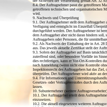
der Sicherheit der Verarbeitung gemäß Art. 32 A
8.4. Der Auftragnehmer passt die getroffenen M
getroffenen technischen und organisatorischen 
wird.
9. Nachweis und Überprüfung
9.1. Der Auftragnehmer stellt dem Auftraggeber 
Verfügung und ermöglicht im Einzelfall Überprüf
durchgeführt werden. Der Auftragnehmer ist bere
dem Auftraggeber aber nicht daran hindern soll,
Auftraggebers oder Personen, die für unmittelbar
9.2. Als Nachweis der Einhaltung der in Art. 28
aus. Das jeweils aktuelle Zertifikat stellt der A
9.3. Sofern der Auftraggeber auf Basis tatsächli
zutreffend sind, oder besondere Vorfälle im Si
dies rechtfertigen, kann er Vor-Ort-Kontrollen 
nach Anmeldung (wenn nicht eine Kontrolle ohne
Inspektionsrecht des Auftraggebers hat das Ziel
überprüfen. Der Auftragnehmer wird aktiv an de
9.4. Für Informationen und Unterstützungshandl
Gesetzes- oder Vertragsverstoßes durch den Au
lassen.
10. Subunternehmer (weitere Auftragsverarbeiter
10.1. Der Auftraggeber erteilt dem Auftragnehm
einzusetzen.
10.2. Die aktuell eingesetzten weiteren Auftragsv