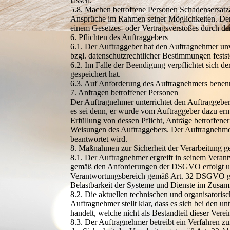
lassen.
5.8. Machen betroffene Personen Schadensersatz
Ansprüche im Rahmen seiner Möglichkeiten. Der 
einem Gesetzes- oder Vertragsverstoßes durch d
6. Pflichten des Auftraggebers
6.1. Der Auftraggeber hat den Auftragnehmer unv
bzgl. datenschutzrechtlicher Bestimmungen festste
6.2. Im Falle der Beendigung verpflichtet sich d
gespeichert hat.
6.3. Auf Anforderung des Auftragnehmers benenn
7. Anfragen betroffener Personen
Der Auftragnehmer unterrichtet den Auftraggeber 
es sei denn, er wurde vom Auftraggeber dazu erm
Erfüllung von dessen Pflicht, Anträge betroffene
Weisungen des Auftraggebers. Der Auftragnehmer h
beantwortet wird.
8. Maßnahmen zur Sicherheit der Verarbeitung
8.1. Der Auftragnehmer ergreift in seinem Veran
gemäß den Anforderungen der DSGVO erfolgt und d
Verantwortungsbereich gemäß Art. 32 DSGVO geei
Belastbarkeit der Systeme und Dienste im Zusamm
8.2. Die aktuellen technischen und organisatori
Auftragnehmer stellt klar, dass es sich bei den
handelt, welche nicht als Bestandteil dieser Vere
8.3. Der Auftragnehmer betreibt ein Verfahren 