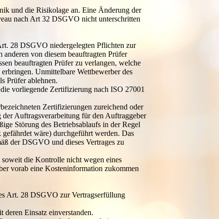
nik und die Risikolage an. Eine Änderung der
veau nach Art 32 DSGVO nicht unterschritten
 Art. 28 DSGVO niedergelegten Pflichten zur
m anderen von diesem beauftragten Prüfer
sen beauftragten Prüfer zu verlangen, welche
u erbringen. Unmittelbare Wettbewerber des
ls Prüfer ablehnen.
 die vorliegende Zertifizierung nach ISO 27001
rbezeichneten Zertifizierungen zureichend oder
der Auftragsverarbeitung für den Auftraggeber
ßige Störung des Betriebsablaufs in der Regel
k gefährdet wäre) durchgeführt werden. Das
gemäß der DSGVO und dieses Vertrages zu
soweit die Kontrolle nicht wegen eines
eber vorab eine Kosteninformation zukommen
des Art. 28 DSGVO zur Vertragserfüllung
it deren Einsatz einverstanden.