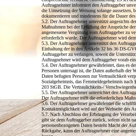
Auftragnehmer informiert den Auftraggeber unve
die Umsetzung der Weisung solange aussetzen, b
dokumentieren und mindestens für die Dauer des
5.2. Der Auftragnehmer unterstützt angesichts de
Maßnahmen bei der Erfüllung der Ansprüche der b
angemessene Vergütung vom Auftraggeber zu verl
erforderlich wurde. Der Auftragnehmer wird de
5.3. Der Auftragnehmer unterstützt den Auftragg
Einhaltung der in den Artikeln 32 bis 36 DS-GVO
Auftraggeber zu verlangen, soweit die Unterstüt
Auftragnehmer wird dem Auftraggeber vorab ein
5.4. Der Auftragnehmer gewährleistet, dass es de
Personen untersagt ist, die Daten außerhalb der 
Daten befugten Personen zur Vertraulichkeit verpf
Sozialgeheimnis, das Fernmeldegeheimnis nach §
203 StGB. Die Vertraulichkeits-/ Verschwiegenhei
5.5. Der Auftragnehmer unterrichtet den Auftra
Der Auftragnehmer trifft die erforderlichen Maß
5.6. Der Auftragnehmer gewährleistet die schrif
Kontaktmöglichkeit wird auf der Webseite des Au
5.7. Nach Abschluss der Erbringung der Verarbe
gibt sie dem Auftraggeber zurück, sofern nicht 
personenbezogenen Daten besteht Macht der Auftr
Rückgabe, kann der Auftragnehmer eine angeme